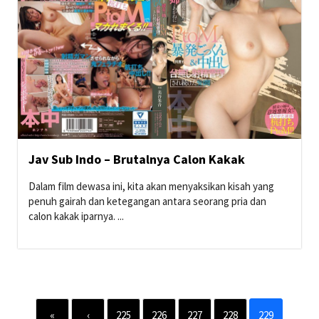
Jav Sub Indo – Brutalnya Calon Kakak
Dalam film dewasa ini, kita akan menyaksikan kisah yang
penuh gairah dan ketegangan antara seorang pria dan
calon kakak iparnya. ...
«
‹
225
226
227
228
229