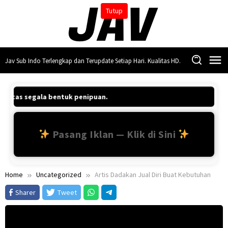
Skip
Tutup
to
content
Jav Sub Indo Terlengkap dan Terupdate Setiap Hari. Kualitas HD.
b atas segala bentuk penipuan.
Pasang Iklan — Klik di Sini
Home
Uncategorized
Artis Dadakan Jual Diri Buat Kebutuhan
Sharer
Tweet