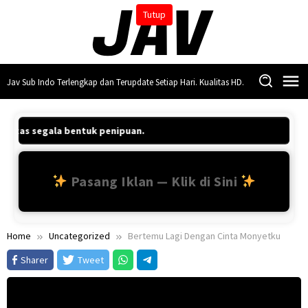
Skip
Tutup
to
content
Jav Sub Indo Terlengkap dan Terupdate Setiap Hari. Kualitas HD.
 atas segala bentuk penipuan.
Pasang Iklan — Klik di Sini
Home
Uncategorized
Bertemu Lagi Dengan Cinta Monyetku
Sharer
Tweet