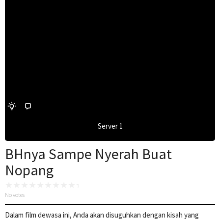
Server 1
BHnya Sampe Nyerah Buat
Nopang
No votes
Dalam film dewasa ini, Anda akan disuguhkan dengan kisah yang