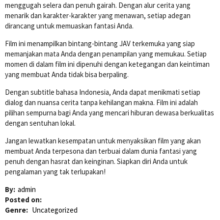
menggugah selera dan penuh gairah. Dengan alur cerita yang
menarik dan karakter-karakter yang menawan, setiap adegan
dirancang untuk memuaskan fantasi Anda.
Film ini menampilkan bintang-bintang JAV terkemuka yang siap
memanjakan mata Anda dengan penampilan yang memukau. Setiap
momen di dalam film ini dipenuhi dengan ketegangan dan keintiman
yang membuat Anda tidak bisa berpaling.
Dengan subtitle bahasa Indonesia, Anda dapat menikmati setiap
dialog dan nuansa cerita tanpa kehilangan makna. Film ini adalah
pilihan sempurna bagi Anda yang mencari hiburan dewasa berkualitas
dengan sentuhan lokal.
Jangan lewatkan kesempatan untuk menyaksikan film yang akan
membuat Anda terpesona dan terbuai dalam dunia fantasi yang
penuh dengan hasrat dan keinginan. Siapkan diri Anda untuk
pengalaman yang tak terlupakan!
By:
admin
Posted on:
Genre:
Uncategorized