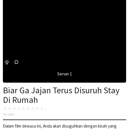
Server 1
Biar Ga Jajan Terus Disuruh Stay
Di Rumah
No votes
Dalam film dewasa ini, Anda akan disuguhkan dengan kisah yang