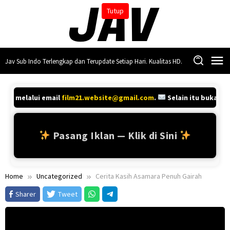
Skip
Tutup
to
content
Jav Sub Indo Terlengkap dan Terupdate Setiap Hari. Kualitas HD.
nya melalui email
film21.website@gmail.com
.
Selain itu bukan ko
Pasang Iklan — Klik di Sini
Home
Uncategorized
Cerita Kasih Asamara Penuh Gairah
Sharer
Tweet