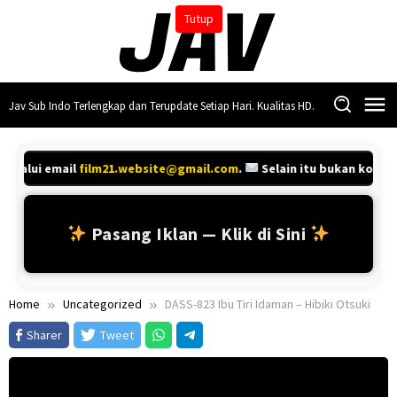
Skip
Tutup
to
content
Jav Sub Indo Terlengkap dan Terupdate Setiap Hari. Kualitas HD.
melalui email
film21.website@gmail.com
.
Selain itu bukan kontak
Pasang Iklan — Klik di Sini
Home
Uncategorized
DASS-823 Ibu Tiri Idaman – Hibiki Otsuki
Sharer
Tweet