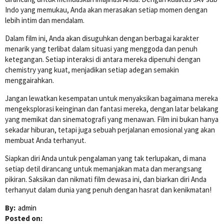
Indo yang memukau, Anda akan merasakan setiap momen dengan
lebih intim dan mendalam.
Dalam film ini, Anda akan disuguhkan dengan berbagai karakter
menarik yang terlibat dalam situasi yang menggoda dan penuh
ketegangan. Setiap interaksi di antara mereka dipenuhi dengan
chemistry yang kuat, menjadikan setiap adegan semakin
menggairahkan.
Jangan lewatkan kesempatan untuk menyaksikan bagaimana mereka
mengeksplorasi keinginan dan fantasi mereka, dengan latar belakang
yang memikat dan sinematografi yang menawan. Film ini bukan hanya
sekadar hiburan, tetapi juga sebuah perjalanan emosional yang akan
membuat Anda terhanyut.
Siapkan diri Anda untuk pengalaman yang tak terlupakan, di mana
setiap detil dirancang untuk memanjakan mata dan merangsang
pikiran. Saksikan dan nikmati film dewasa ini, dan biarkan diri Anda
terhanyut dalam dunia yang penuh dengan hasrat dan kenikmatan!
By:
admin
Posted on: