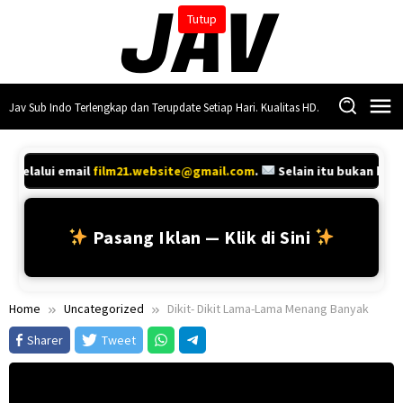
Skip
Tutup
to
content
Jav Sub Indo Terlengkap dan Terupdate Setiap Hari. Kualitas HD.
 melalui email
film21.website@gmail.com
.
Selain itu bukan kont
Pasang Iklan — Klik di Sini
Home
Uncategorized
Dikit- Dikit Lama-Lama Menang Banyak
Sharer
Tweet