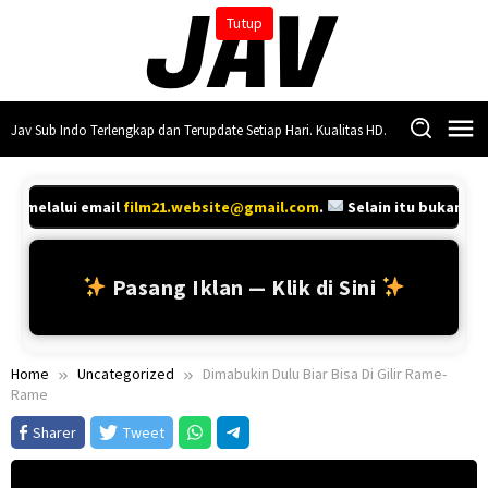
Skip
Tutup
to
content
Jav Sub Indo Terlengkap dan Terupdate Setiap Hari. Kualitas HD.
ya melalui email
film21.website@gmail.com
.
Selain itu bukan kon
Pasang Iklan — Klik di Sini
Home
Uncategorized
Dimabukin Dulu Biar Bisa Di Gilir Rame-
Rame
Sharer
Tweet