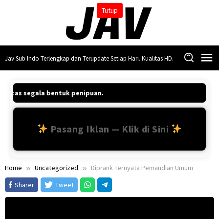
Skip
Tutup
to
content
Jav Sub Indo Terlengkap dan Terupdate Setiap Hari. Kualitas HD.
b atas segala bentuk penipuan.
Pasang Iklan — Klik di Sini
Home
Uncategorized
Diprank Ternyata Pemandian Umum
Sharer
Tweet