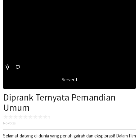
Server 1
Diprank Ternyata Pemandian
Umum
No votes
Selamat datang di dunia yang penuh gairah dan eksplorasi! Dalam film