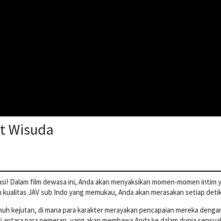
at Wisuda
rasi! Dalam film dewasa ini, Anda akan menyaksikan momen-momen intim 
kualitas JAV sub Indo yang memukau, Anda akan merasakan setiap detik
nuh kejutan, di mana para karakter merayakan pencapaian mereka dengan 
i antara para pemeran, yang akan membawa Anda ke dalam dunia sensual