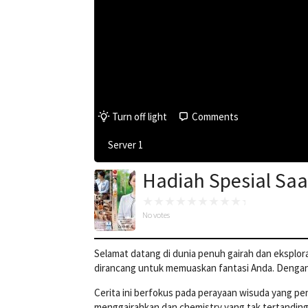
Turn off light
Comments
Server 1
Hadiah Spesial Sa
No votes
Selamat datang di dunia penuh gairah dan eksplo
dirancang untuk memuaskan fantasi Anda. Dengan 
Cerita ini berfokus pada perayaan wisuda yang pe
menggairahkan dan chemistry yang tak tertanding