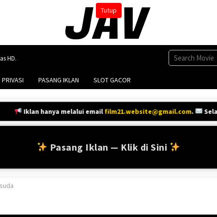
Tutup
tas HD.
 PRIVASI
PASANG IKLAN
SLOT GACOR
Iklan hanya melalui email
film21.website@gmail.com
.
Selain it
Pasang Iklan — Klik di Sini
isuda