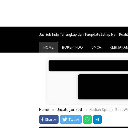
Skip
to
content
Jav Sub Indo Terlengkap dan Terupdate Setiap Hari. Kuali
HOME
BOKEP INDO
DMCA
KEBIJAKAN
Home
Uncategorized
Hadiah Spesial Saat W
Sharer
Tweet