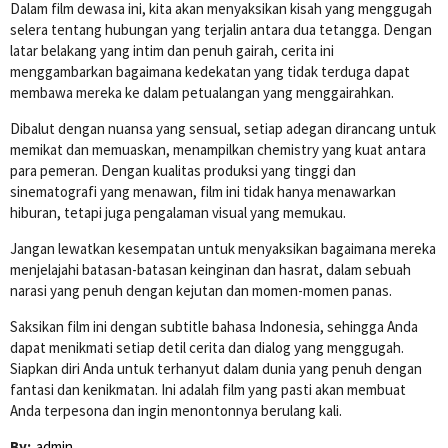
Dalam film dewasa ini, kita akan menyaksikan kisah yang menggugah
selera tentang hubungan yang terjalin antara dua tetangga. Dengan
latar belakang yang intim dan penuh gairah, cerita ini
menggambarkan bagaimana kedekatan yang tidak terduga dapat
membawa mereka ke dalam petualangan yang menggairahkan.
Dibalut dengan nuansa yang sensual, setiap adegan dirancang untuk
memikat dan memuaskan, menampilkan chemistry yang kuat antara
para pemeran. Dengan kualitas produksi yang tinggi dan
sinematografi yang menawan, film ini tidak hanya menawarkan
hiburan, tetapi juga pengalaman visual yang memukau.
Jangan lewatkan kesempatan untuk menyaksikan bagaimana mereka
menjelajahi batasan-batasan keinginan dan hasrat, dalam sebuah
narasi yang penuh dengan kejutan dan momen-momen panas.
Saksikan film ini dengan subtitle bahasa Indonesia, sehingga Anda
dapat menikmati setiap detil cerita dan dialog yang menggugah.
Siapkan diri Anda untuk terhanyut dalam dunia yang penuh dengan
fantasi dan kenikmatan. Ini adalah film yang pasti akan membuat
Anda terpesona dan ingin menontonnya berulang kali.
By:
admin