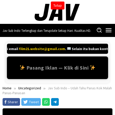
Skip
Tutup
to
content
Jav Sub Indo Terlengkap dan Terupdate Setiap Hari. Kualitas HD.
alui email
film21.website@gmail.com
.
Selain itu bukan kontak r
Pasang Iklan — Klik di Sini
Home
Uncategorized
Jav Sub Indo – Udah Tahu Panas Kok Malah
Panas-Panasan
Sharer
Tweet