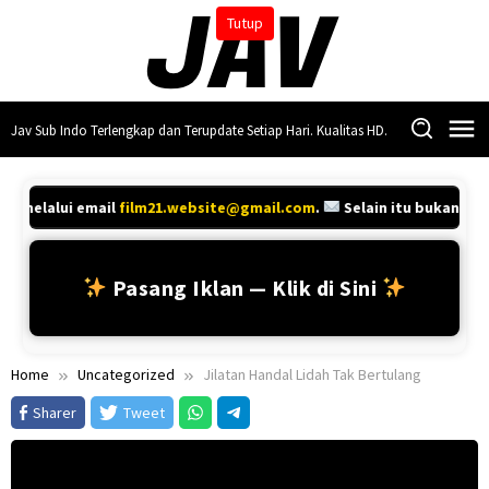
Skip
Tutup
to
content
Jav Sub Indo Terlengkap dan Terupdate Setiap Hari. Kualitas HD.
ya melalui email
film21.website@gmail.com
.
Selain itu bukan kon
Pasang Iklan — Klik di Sini
Home
Uncategorized
Jilatan Handal Lidah Tak Bertulang
Sharer
Tweet