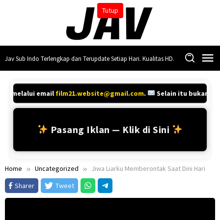
Skip
Tutup
to
content
Jav Sub Indo Terlengkap dan Terupdate Setiap Hari. Kualitas HD.
ya melalui email
film21.website@gmail.com
.
Selain itu bukan kon
Pasang Iklan — Klik di Sini
Home
Uncategorized
Jiwa Liarku Memberontak Saat Dini Hari
Sharer
Tweet