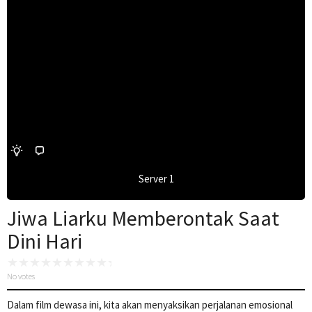
Server 1
Jiwa Liarku Memberontak Saat
Dini Hari
No votes
Dalam film dewasa ini, kita akan menyaksikan perjalanan emosional