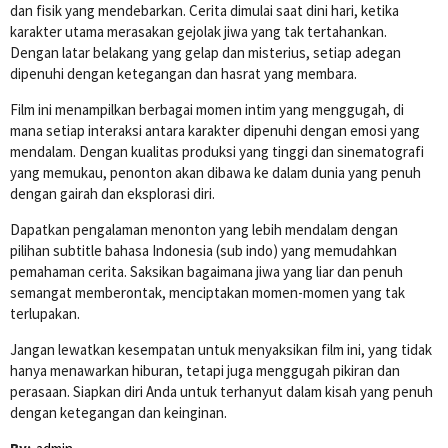
dan fisik yang mendebarkan. Cerita dimulai saat dini hari, ketika
karakter utama merasakan gejolak jiwa yang tak tertahankan.
Dengan latar belakang yang gelap dan misterius, setiap adegan
dipenuhi dengan ketegangan dan hasrat yang membara.
Film ini menampilkan berbagai momen intim yang menggugah, di
mana setiap interaksi antara karakter dipenuhi dengan emosi yang
mendalam. Dengan kualitas produksi yang tinggi dan sinematografi
yang memukau, penonton akan dibawa ke dalam dunia yang penuh
dengan gairah dan eksplorasi diri.
Dapatkan pengalaman menonton yang lebih mendalam dengan
pilihan subtitle bahasa Indonesia (sub indo) yang memudahkan
pemahaman cerita. Saksikan bagaimana jiwa yang liar dan penuh
semangat memberontak, menciptakan momen-momen yang tak
terlupakan.
Jangan lewatkan kesempatan untuk menyaksikan film ini, yang tidak
hanya menawarkan hiburan, tetapi juga menggugah pikiran dan
perasaan. Siapkan diri Anda untuk terhanyut dalam kisah yang penuh
dengan ketegangan dan keinginan.