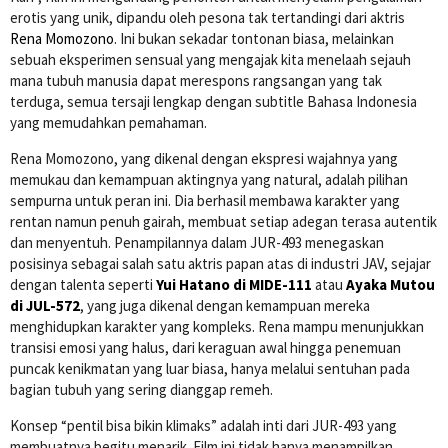
erotis yang unik, dipandu oleh pesona tak tertandingi dari aktris
Rena Momozono
. Ini bukan sekadar tontonan biasa, melainkan
sebuah eksperimen sensual yang mengajak kita menelaah sejauh
mana tubuh manusia dapat merespons rangsangan yang tak
terduga, semua tersaji lengkap dengan subtitle Bahasa Indonesia
yang memudahkan pemahaman.
Rena Momozono, yang dikenal dengan ekspresi wajahnya yang
memukau dan kemampuan aktingnya yang natural, adalah pilihan
sempurna untuk peran ini. Dia berhasil membawa karakter yang
rentan namun penuh gairah, membuat setiap adegan terasa autentik
dan menyentuh. Penampilannya dalam JUR-493 menegaskan
posisinya sebagai salah satu aktris papan atas di industri JAV, sejajar
dengan talenta seperti
Yui Hatano di MIDE-111
atau
Ayaka Mutou
di JUL-572
, yang juga dikenal dengan kemampuan mereka
menghidupkan karakter yang kompleks. Rena mampu menunjukkan
transisi emosi yang halus, dari keraguan awal hingga penemuan
puncak kenikmatan yang luar biasa, hanya melalui sentuhan pada
bagian tubuh yang sering dianggap remeh.
Konsep “pentil bisa bikin klimaks” adalah inti dari JUR-493 yang
membuatnya begitu menarik. Film ini tidak hanya menampilkan