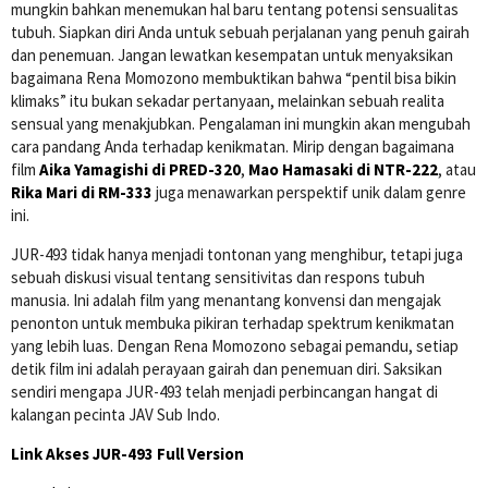
mungkin bahkan menemukan hal baru tentang potensi sensualitas
tubuh. Siapkan diri Anda untuk sebuah perjalanan yang penuh gairah
dan penemuan. Jangan lewatkan kesempatan untuk menyaksikan
bagaimana Rena Momozono membuktikan bahwa “pentil bisa bikin
klimaks” itu bukan sekadar pertanyaan, melainkan sebuah realita
sensual yang menakjubkan. Pengalaman ini mungkin akan mengubah
cara pandang Anda terhadap kenikmatan. Mirip dengan bagaimana
film
Aika Yamagishi di PRED-320
,
Mao Hamasaki di NTR-222
, atau
Rika Mari di RM-333
juga menawarkan perspektif unik dalam genre
ini.
JUR-493 tidak hanya menjadi tontonan yang menghibur, tetapi juga
sebuah diskusi visual tentang sensitivitas dan respons tubuh
manusia. Ini adalah film yang menantang konvensi dan mengajak
penonton untuk membuka pikiran terhadap spektrum kenikmatan
yang lebih luas. Dengan Rena Momozono sebagai pemandu, setiap
detik film ini adalah perayaan gairah dan penemuan diri. Saksikan
sendiri mengapa JUR-493 telah menjadi perbincangan hangat di
kalangan pecinta JAV Sub Indo.
Link Akses JUR-493 Full Version