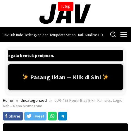
Skip
Tutup
to
content
Jav Sub Indo Terlengkap dan Terupdate Setiap Hari. Kualitas HD.
 segala bentuk penipuan.
Pasang Iklan — Klik di Sini
Home
Uncategorized
JUR-493 Pentil Bisa Bikin Klimaks, Logic
Kah – Rena Momozono
Sharer
Tweet