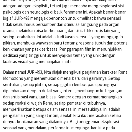
adegan-adegan eksplisit, tetapi juga mencoba mengeksplorasi sisi
psikologis dan neurologis di balik fenomena ini. Apakah benar-benar
logis? JUR-493 mengajak penonton untuk melihat bahwa sensasi
tidak selalu harus bersumber dari stimulasi langsung pada organ
utama, melainkan bisa berkembang dari titik-titik erotis lain yang
sering terabaikan. Ini adalah studi kasus sensual yang menggugah
pikiran, membuka wawasan baru tentang respons tubuh dan potensi
kenikmatan yang tak terbatas. Penggarapan film ini menunjukkan
dedikasi yang tinggi untuk menyajikan tema yang unik dengan
kualitas visual yang memanjakan mata.
Dalam narasi JUR-493, kita diajak mengikuti perjalanan karakter Rena
Momozono yang menemukan dimensi baru dari gairahnya. Setiap
sentuhan, setiap jilatan, setiap gigitan lembut pada putingnya
digambarkan dengan detail yang intens, membangun ketegangan
dan antisipasi yang luar biasa. Kamera dengan cermat menangkap
setiap reaksi di wajah Rena, setiap gemetar di tubuhnya,
memperlihatkan betapa dalam sensasi ini merasukinya. Ini adalah
pengalaman yang sangat intim, seolah kita ikut merasakan setiap
denyut kenikmatan yang dialaminya. Bagi penggemar eksplorasi
sensual yang mendalam, performa ini mengingatkan kita pada