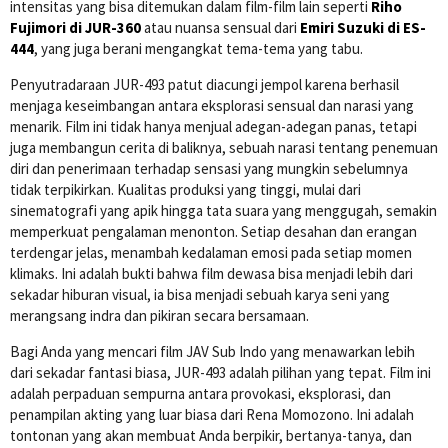
intensitas yang bisa ditemukan dalam film-film lain seperti
Riho
Fujimori di JUR-360
atau nuansa sensual dari
Emiri Suzuki di ES-
444
, yang juga berani mengangkat tema-tema yang tabu.
Penyutradaraan JUR-493 patut diacungi jempol karena berhasil
menjaga keseimbangan antara eksplorasi sensual dan narasi yang
menarik. Film ini tidak hanya menjual adegan-adegan panas, tetapi
juga membangun cerita di baliknya, sebuah narasi tentang penemuan
diri dan penerimaan terhadap sensasi yang mungkin sebelumnya
tidak terpikirkan. Kualitas produksi yang tinggi, mulai dari
sinematografi yang apik hingga tata suara yang menggugah, semakin
memperkuat pengalaman menonton. Setiap desahan dan erangan
terdengar jelas, menambah kedalaman emosi pada setiap momen
klimaks. Ini adalah bukti bahwa film dewasa bisa menjadi lebih dari
sekadar hiburan visual, ia bisa menjadi sebuah karya seni yang
merangsang indra dan pikiran secara bersamaan.
Bagi Anda yang mencari film JAV Sub Indo yang menawarkan lebih
dari sekadar fantasi biasa, JUR-493 adalah pilihan yang tepat. Film ini
adalah perpaduan sempurna antara provokasi, eksplorasi, dan
penampilan akting yang luar biasa dari Rena Momozono. Ini adalah
tontonan yang akan membuat Anda berpikir, bertanya-tanya, dan