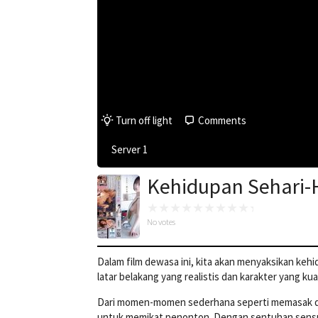
Turn off light
Comments
Server 1
Kehidupan Sehari-
No votes
Dalam film dewasa ini, kita akan menyaksikan ke
latar belakang yang realistis dan karakter yang k
Dari momen-momen sederhana seperti memasak da
untuk memikat penonton. Dengan sentuhan sensua