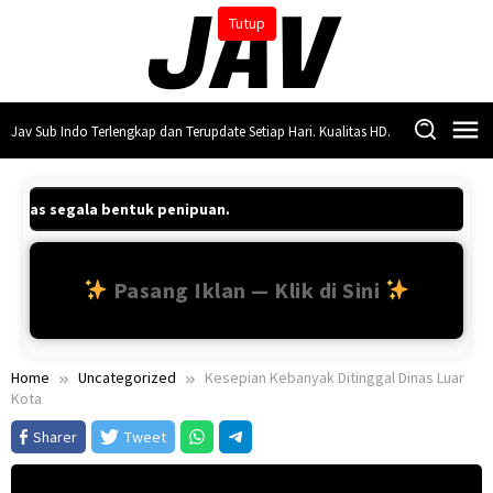
Skip
Tutup
to
content
Jav Sub Indo Terlengkap dan Terupdate Setiap Hari. Kualitas HD.
b atas segala bentuk penipuan.
Pasang Iklan — Klik di Sini
Home
Uncategorized
Kesepian Kebanyak Ditinggal Dinas Luar
Kota
Sharer
Tweet