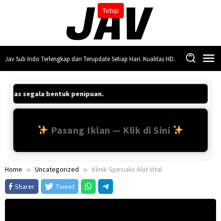
Skip
Tutup
to
content
Jav Sub Indo Terlengkap dan Terupdate Setiap Hari. Kualitas HD.
b atas segala bentuk penipuan.
Pasang Iklan — Klik di Sini
Home
Uncategorized
Klinik Spesialis Alat Vital
Sharer
Tweet