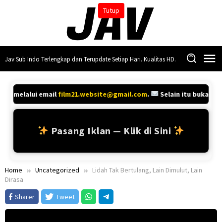
Skip
Tutup
to
content
Jav Sub Indo Terlengkap dan Terupdate Setiap Hari. Kualitas HD.
nya melalui email
film21.website@gmail.com
.
Selain itu bukan ko
Pasang Iklan — Klik di Sini
Home
Uncategorized
Lidah Tak Bertulang, Lain Dimulut, Lain
Dirasa
Sharer
Tweet