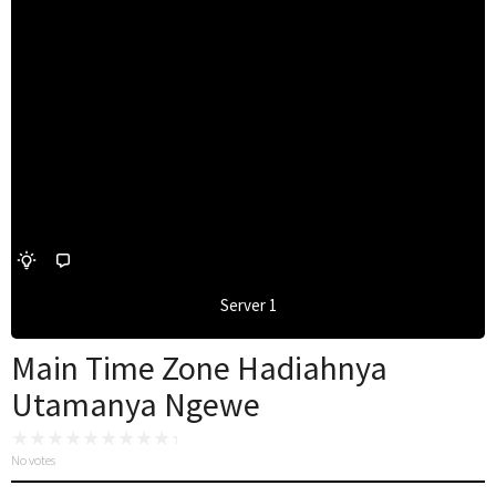
Server 1
Main Time Zone Hadiahnya
Utamanya Ngewe
No votes