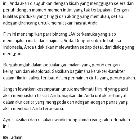
ini, Anda akan disuguhkan dengan kisah yang menggugah selera dan
penuh dengan momen-momen intim yang tak terlupakan. Dengan
kualitas produksi yang tinggi dan akting yang memukau, setiap
adegan dirancang untuk memuaskan hasrat Anda.
Film ini menampilkan para bintang JAV terkemuka yang siap
memanjakan mata dan imajinasi Anda. Dengan subtitle bahasa
Indonesia, Anda tidak akan melewatkan setiap detail dari dialog yang
menggoda.
Bergabunglah dalam petualangan malam yang penuh dengan
keinginan dan eksplorasi. Saksikan bagaimana karakter-karakter
dalam film ini saling terlibat dalam permainan cinta yang penuh gairah.
Jangan lewatkan kesempatan untuk menikmati film ini yang pasti
akan memuaskan hasrat Anda. Siapkan diri Anda untuk terhanyut
dalam alur cerita yang menggoda dan adegan-adegan panas yang
akan membuat Anda terpesona.
Ayo, saksikan dan rasakan sendiri pengalaman yang tak terlupakan
ini!
By:
admin