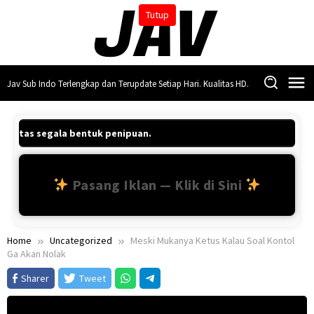
Skip
Tutup
to
content
Jav Sub Indo Terlengkap dan Terupdate Setiap Hari. Kualitas HD.
ab atas segala bentuk penipuan.
Pasang Iklan — Klik di Sini
Home
Uncategorized
Meski Mukanya Ketus Kalau Soal Kontol
Ga Akan Nolak
Sharer
Tweet