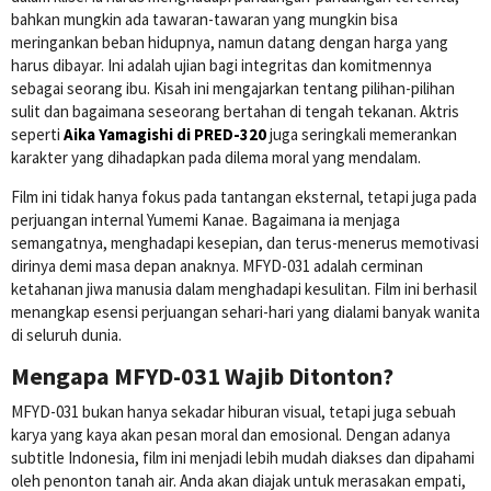
bahkan mungkin ada tawaran-tawaran yang mungkin bisa
meringankan beban hidupnya, namun datang dengan harga yang
harus dibayar. Ini adalah ujian bagi integritas dan komitmennya
sebagai seorang ibu. Kisah ini mengajarkan tentang pilihan-pilihan
sulit dan bagaimana seseorang bertahan di tengah tekanan. Aktris
seperti
Aika Yamagishi di PRED-320
juga seringkali memerankan
karakter yang dihadapkan pada dilema moral yang mendalam.
Film ini tidak hanya fokus pada tantangan eksternal, tetapi juga pada
perjuangan internal Yumemi Kanae. Bagaimana ia menjaga
semangatnya, menghadapi kesepian, dan terus-menerus memotivasi
dirinya demi masa depan anaknya. MFYD-031 adalah cerminan
ketahanan jiwa manusia dalam menghadapi kesulitan. Film ini berhasil
menangkap esensi perjuangan sehari-hari yang dialami banyak wanita
di seluruh dunia.
Mengapa MFYD-031 Wajib Ditonton?
MFYD-031 bukan hanya sekadar hiburan visual, tetapi juga sebuah
karya yang kaya akan pesan moral dan emosional. Dengan adanya
subtitle Indonesia, film ini menjadi lebih mudah diakses dan dipahami
oleh penonton tanah air. Anda akan diajak untuk merasakan empati,