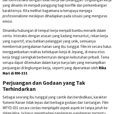
yang dinamis ini menjadi panggung bagi konflik dan perkembangan
karakternya. Kita melihat bagaimana ia berupaya menjaga
profesionalisme meskipun dihadapkan pada situasi yang menguras
emosi.
Dinamika hubungan di tempat kerja menjadi bumbu menarik dalam
cerita. Interaksi dengan atasan yang kadang menuntut, rekan kerja
yang suportif, atau bahkan pelanggan yang unik, semuanya
membentuk pengalaman harian sang ibu tunggal. Film ini secara halus
menggambarkan realitas kehidupan kerja di Jepang, di mana etos
kerja tinggi seringkali berbenturan dengan kebutuhan pribadi. Tema
serupa dapat ditemukan dalam karya-karya lain yang menampilkan
perjuangan di lingkungan kerja, seperti yang diperankan oleh
Rika
Mari di RM-333
.
Perjuangan dan Godaan yang Tak
Terhindarkan
Sebagai seorang ibu tunggal yang cantik dan berdedikasi, karakter
Yumemi Kanae tidak lepas dari berbagai godaan dan tantangan. Film
MFYD-031 secara cerdas menjelajahi aspek-aspek ini tanpa jatuh ke
dalam klise. Ia harus menghadapi pandangan-pandangan tertentu,