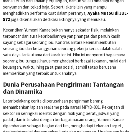
mana setiap hari adalah perjuangan, namun selalu dihadapi dengan
senyuman dan tekad baja. Seperti aktris lain yang mampu
menghadirkan performa kuat dalam perannya,
Ayaka Mutou di JUL-
572
juga dikenal akan dedikasi aktingnya yang memukau.
Kecantikan Yumemi Kanae bukan hanya sekadar fisik, melainkan
terpancar dari aura kepribadiannya yang hangat dan penuh kasih
sayang sebagai seorang ibu. Kontras antara kelemahlembutan
seorang ibu dan ketangguhan seorang pekerja keras adalah salah
satu daya tarik utama dari karakter ini. Film ini menyoroti bagaimana
seorang ibu tunggal harus menghadapi berbagai tekanan, mulai dari
keuangan, waktu, hingga stigma sosial, sambil tetap berusaha
memberikan yang terbaik untuk anaknya.
Dunia Perusahaan Pengiriman: Tantangan
dan Dinamika
Latar belakang cerita di perusahaan pengiriman barang
menambahkan lapisan realisme pada narasi MFYD-031. Pekerjaan di
sektor ini seringkali identik dengan fisik yang berat, jadwal yang
padat, dan interaksi dengan berbagai macam orang. Yumemi Kanae
digambarkan sebagai bagian dari tim, menghadapi tekanan target,
dan berinteraksi dengan rekan kerja dan pelanggan. Lingkungan kerja