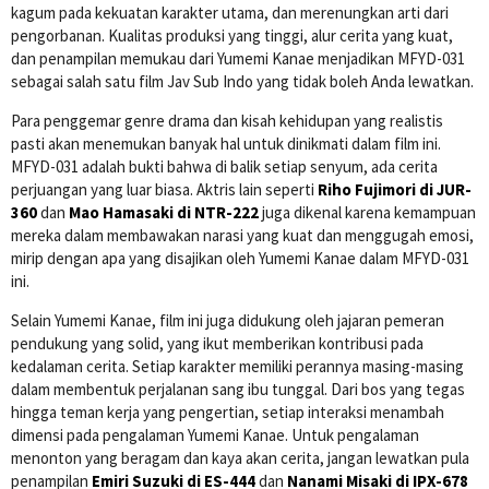
kagum pada kekuatan karakter utama, dan merenungkan arti dari
pengorbanan. Kualitas produksi yang tinggi, alur cerita yang kuat,
dan penampilan memukau dari Yumemi Kanae menjadikan MFYD-031
sebagai salah satu film Jav Sub Indo yang tidak boleh Anda lewatkan.
Para penggemar genre drama dan kisah kehidupan yang realistis
pasti akan menemukan banyak hal untuk dinikmati dalam film ini.
MFYD-031 adalah bukti bahwa di balik setiap senyum, ada cerita
perjuangan yang luar biasa. Aktris lain seperti
Riho Fujimori di JUR-
360
dan
Mao Hamasaki di NTR-222
juga dikenal karena kemampuan
mereka dalam membawakan narasi yang kuat dan menggugah emosi,
mirip dengan apa yang disajikan oleh Yumemi Kanae dalam MFYD-031
ini.
Selain Yumemi Kanae, film ini juga didukung oleh jajaran pemeran
pendukung yang solid, yang ikut memberikan kontribusi pada
kedalaman cerita. Setiap karakter memiliki perannya masing-masing
dalam membentuk perjalanan sang ibu tunggal. Dari bos yang tegas
hingga teman kerja yang pengertian, setiap interaksi menambah
dimensi pada pengalaman Yumemi Kanae. Untuk pengalaman
menonton yang beragam dan kaya akan cerita, jangan lewatkan pula
penampilan
Emiri Suzuki di ES-444
dan
Nanami Misaki di IPX-678