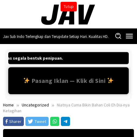
Skip
Tutup
to
content
Jav Sub Indo Terlengkap dan Terupdate Setiap Hari. Kualitas HD.
 atas segala bentuk penipuan.
Pasang Iklan — Klik di Sini
Home
Uncategorized
Niatnya Cuma Bikin Bahan Coli Eh Dia-nya
Ketagihan
Sharer
Tweet