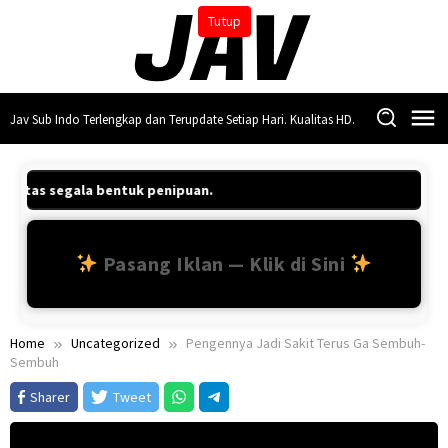
Skip
Tutup
to
content
Jav Sub Indo Terlengkap dan Terupdate Setiap Hari. Kualitas HD.
b atas segala bentuk penipuan.
Pasang Iklan — Klik di Sini
Home
Uncategorized
Pengennya Jadi Sakit Terus Ga Sembuh-
Sembuh
Sharer
Tweet