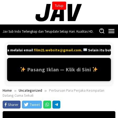
Skip
Tutup
to
content
Jav Sub Indo Terlengkap dan Terupdate Setiap Hari. Kualitas HD.
hanya melalui email
film21.website@gmail.com
.
Selain itu bukan 
Pasang Iklan — Klik di Sini
Home
Uncategorized
Perburuan Para Perjaka Kesmpatan
Datang Cuma Sekali
Sharer
Tweet