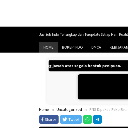
Skip
to
content
Jav Sub Indo Terlengkap dan Terupdate Setiap Hari. Kuali
HOME
BOKEP INDO
DMCA
KEBIJAKAN
ami tidak bertanggung jawab atas segala bentuk penipuan.
Home
Uncategorized
PNS Dipaksa Pake Biki
Sharer
Tweet