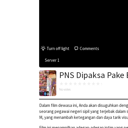
Turn off light
Comments
Server 1
PNS Dipaksa Pake 
No votes
Dalam film dewasa ini, Anda akan disuguhkan deng
seorang pegawai negeri sipil yang terjebak dalam
M, yang menambah ketegangan dan daya tarik visu
Film ini menampilkan adegan-adegan intim yang pe