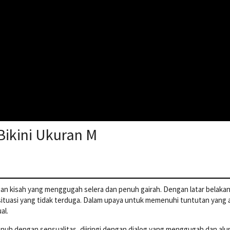
Bikini Ukuran M
an kisah yang menggugah selera dan penuh gairah. Dengan latar belakan
 situasi yang tidak terduga. Dalam upaya untuk memenuhi tuntutan yang 
al.
nuh dengan sensualitas, diiringi dengan dialog yang menggugah dan alur