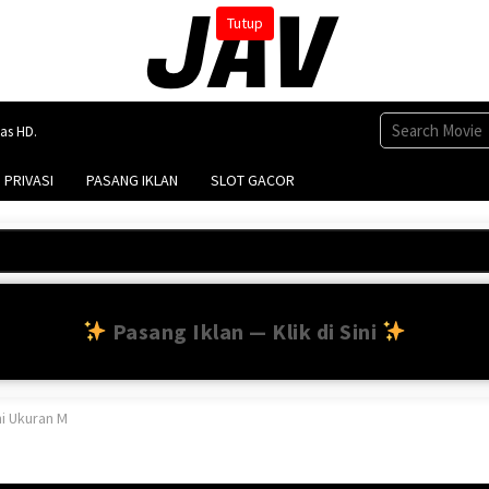
Tutup
tas HD.
 PRIVASI
PASANG IKLAN
SLOT GACOR
Pasang Iklan — Klik di Sini
ni Ukuran M