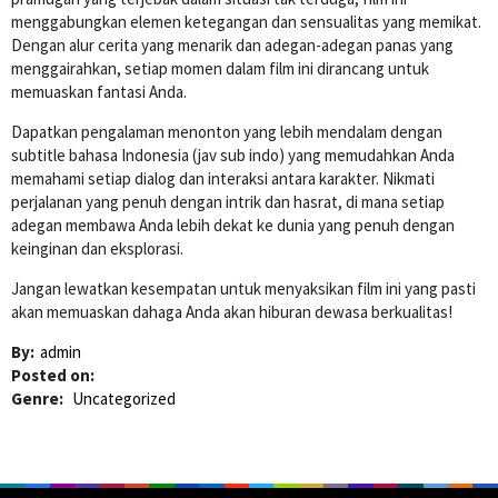
menggabungkan elemen ketegangan dan sensualitas yang memikat.
Dengan alur cerita yang menarik dan adegan-adegan panas yang
menggairahkan, setiap momen dalam film ini dirancang untuk
memuaskan fantasi Anda.
Dapatkan pengalaman menonton yang lebih mendalam dengan
subtitle bahasa Indonesia (jav sub indo) yang memudahkan Anda
memahami setiap dialog dan interaksi antara karakter. Nikmati
perjalanan yang penuh dengan intrik dan hasrat, di mana setiap
adegan membawa Anda lebih dekat ke dunia yang penuh dengan
keinginan dan eksplorasi.
Jangan lewatkan kesempatan untuk menyaksikan film ini yang pasti
akan memuaskan dahaga Anda akan hiburan dewasa berkualitas!
By:
admin
Posted on:
Genre:
Uncategorized