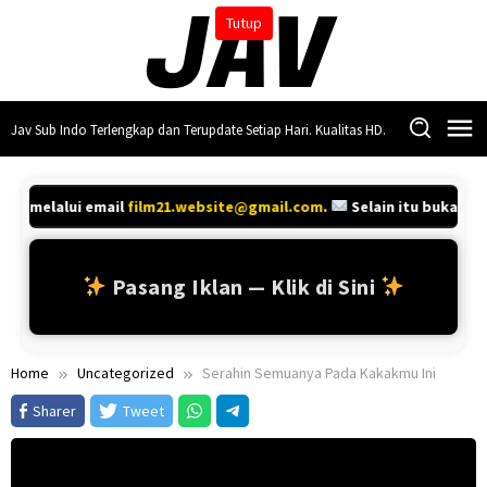
Skip
Tutup
to
content
Jav Sub Indo Terlengkap dan Terupdate Setiap Hari. Kualitas HD.
nya melalui email
film21.website@gmail.com
.
Selain itu bukan ko
Pasang Iklan — Klik di Sini
Home
Uncategorized
Serahin Semuanya Pada Kakakmu Ini
Sharer
Tweet