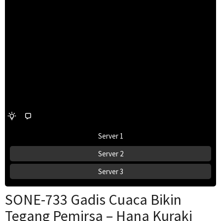
Server 1
Server 2
Server 3
SONE-733 Gadis Cuaca Bikin
Tegang Pemirsa – Hana Kuraki