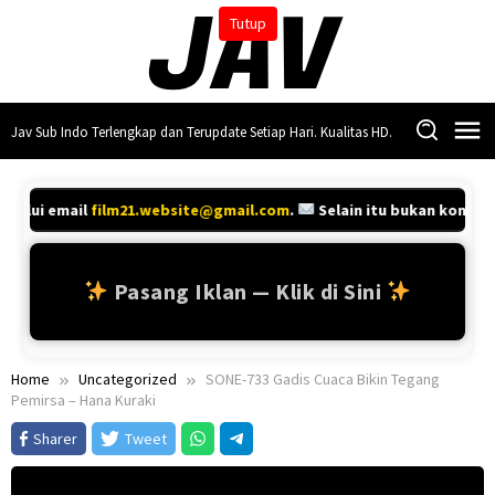
Skip
Tutup
to
content
Jav Sub Indo Terlengkap dan Terupdate Setiap Hari. Kualitas HD.
elalui email
film21.website@gmail.com
.
Selain itu bukan kontak 
Pasang Iklan — Klik di Sini
Home
Uncategorized
SONE-733 Gadis Cuaca Bikin Tegang
Pemirsa – Hana Kuraki
Sharer
Tweet