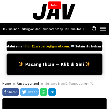
Skip
Tutup
to
content
Jav Sub Indo Terlengkap dan Terupdate Setiap Hari. Kualitas HD.
 melalui email
film21.website@gmail.com
.
Selain itu bukan kont
Pasang Iklan — Klik di Sini
Home
Uncategorized
Sukanya Main Di Tempat Umum Ya
Sharer
Tweet