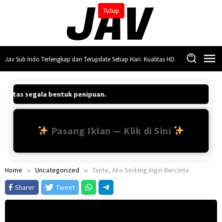
Skip
Tutup
to
content
Jav Sub Indo Terlengkap dan Terupdate Setiap Hari. Kualitas HD.
b atas segala bentuk penipuan.
Pasang Iklan — Klik di Sini
Home
Uncategorized
Tante, Aku Sedang Ingin Bercinta
Sharer
Tweet