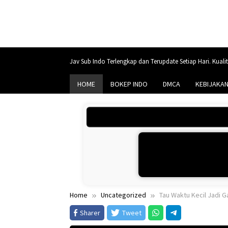
Skip
to
content
Jav Sub Indo Terlengkap dan Terupdate Setiap Hari. Kuali
HOME
BOKEP INDO
DMCA
KEBIJAKAN
Home
Uncategorized
Tau Waktu Kecil Jadi 
Sharer
Tweet