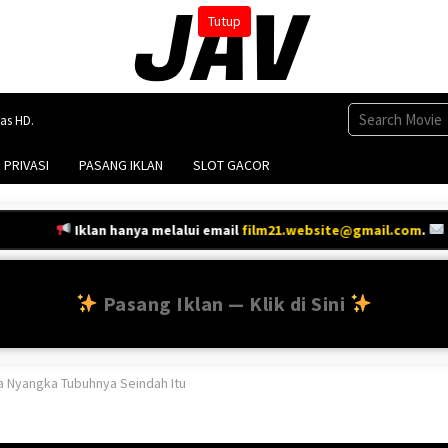
Tutup
tas HD.
 PRIVASI
PASANG IKLAN
SLOT GACOR
Iklan hanya melalui email
film21.website@gmail.com
.
Sela
Pasang Iklan — Klik di Sini
Ga Nyangka Tubuhnya Seindah Itu