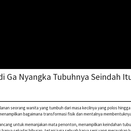
di Ga Nyangka Tubuhnya Seindah It
rjalanan seorang wanita yang tumbuh dari masa kecilnya yang polos hin
ini menampilkan bagaimana transformasi fisik dan mentalnya membentukn
rancang untuk memanjakan mata penonton, menampilkan keindahan tubuh
ak hanya sekadar hiburan, tetapi juga sebuah karya seni yang merayakan 