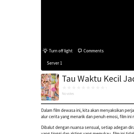
Turn off light
Comments
Server 1
Tau Waktu Kecil Ja
No votes
Dalam film dewasa ini, kita akan menyaksikan pe
alur cerita yang menarik dan penuh emosi, film 
Dibalut dengan nuansa sensual, setiap adegan di
yang tinggi dan akting yang memukau, film ini tid