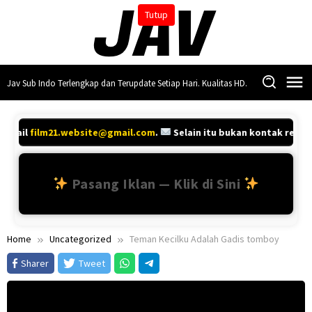
Skip
Tutup
to
content
Jav Sub Indo Terlengkap dan Terupdate Setiap Hari. Kualitas HD.
 email
film21.website@gmail.com
.
Selain itu bukan kontak resmi 
Pasang Iklan — Klik di Sini
Home
Uncategorized
Teman Kecilku Adalah Gadis tomboy
Sharer
Tweet