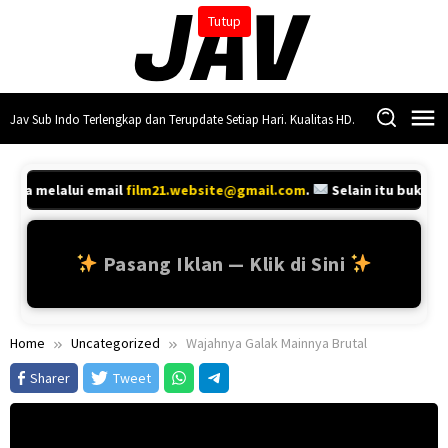
Skip
Tutup
to
content
Jav Sub Indo Terlengkap dan Terupdate Setiap Hari. Kualitas HD.
anya melalui email
film21.website@gmail.com
.
Selain itu bukan k
Pasang Iklan — Klik di Sini
Home
Uncategorized
Wajahnya Galak Mainnya Brutal
Sharer
Tweet