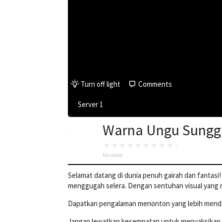
Turn off light
Comments
Server 1
Warna Ungu Sungg
No votes
Selamat datang di dunia penuh gairah dan fantas
menggugah selera. Dengan sentuhan visual yang 
Dapatkan pengalaman menonton yang lebih mendala
Jangan lewatkan kesempatan untuk menyaksikan kei