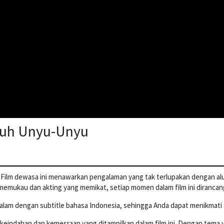
uh Unyu-Unyu
i! Film dewasa ini menawarkan pengalaman yang tak terlupakan dengan al
memukau dan akting yang memikat, setiap momen dalam film ini diranca
m dengan subtitle bahasa Indonesia, sehingga Anda dapat menikmati s
ndahan dan kemesraan yang ditampilkan dalam film ini. Dengan tema yang