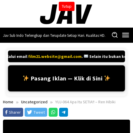
Skip
Tutup
to
content
Jav Sub Indo Terlengkap dan Terupdate Setiap Hari. Kualitas HD.
melalui email
film21.website@gmail.com
.
Selain itu bukan konta
Pasang Iklan — Klik di Sini
Home
Uncategorized
YUJ-064 Apa Itu SETIA!! – Ren Hibiki
Sharer
Tweet