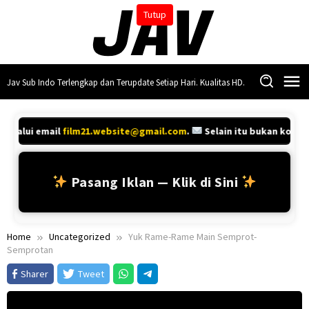
Skip
Tutup
to
content
Jav Sub Indo Terlengkap dan Terupdate Setiap Hari. Kualitas HD.
melalui email
film21.website@gmail.com
.
Selain itu bukan konta
Pasang Iklan — Klik di Sini
Home
Uncategorized
Yuk Rame-Rame Main Semprot-
Semprotan
Sharer
Tweet